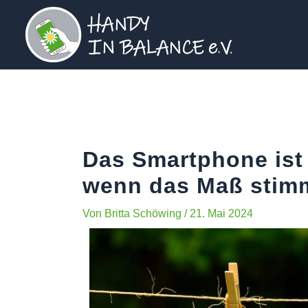
Zum
Beitrags-
Inhalt
Navigation
springen
Das Smartphone ist
wenn das Maß stim
Von
Britta Schöwing
/
21. Mai 2024