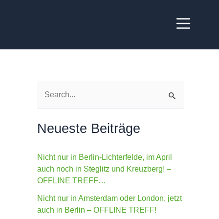
S
u
Neueste Beiträge
c
h
Nicht nur in Berlin-Lichterfelde, im April
e
auch noch in Steglitz und Kreuzberg! –
n
OFFLINE TREFF…
n
Nicht nur in Amsterdam oder London, jetzt
a
auch in Berlin – OFFLINE TREFF!