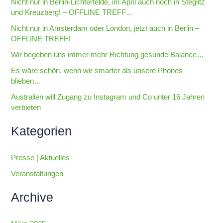
Nicht nur in Berlin-Lichterfelde, im April auch noch in Steglitz
e
und Kreuzberg! – OFFLINE TREFF…
n
Nicht nur in Amsterdam oder London, jetzt auch in Berlin –
n
OFFLINE TREFF!
a
Wir begeben uns immer mehr Richtung gesunde Balance…
c
Es wäre schön, wenn wir smarter als unsere Phones
h
blieben…
:
Australien will Zugang zu Instagram und Co unter 16 Jahren
verbieten
Kategorien
Presse | Aktuelles
Veranstaltungen
Archive