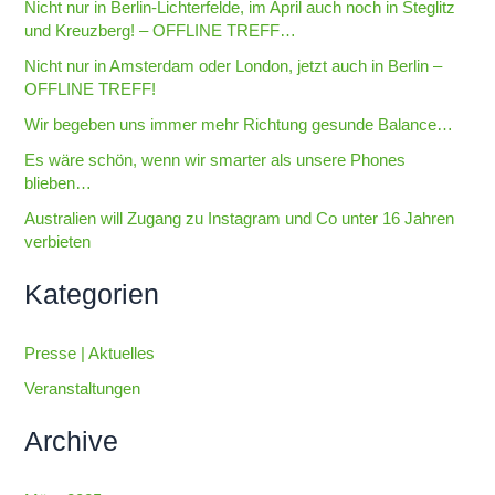
Nicht nur in Berlin-Lichterfelde, im April auch noch in Steglitz
e
und Kreuzberg! – OFFLINE TREFF…
n
Nicht nur in Amsterdam oder London, jetzt auch in Berlin –
n
OFFLINE TREFF!
a
Wir begeben uns immer mehr Richtung gesunde Balance…
c
Es wäre schön, wenn wir smarter als unsere Phones
h
blieben…
:
Australien will Zugang zu Instagram und Co unter 16 Jahren
verbieten
Kategorien
Presse | Aktuelles
Veranstaltungen
Archive