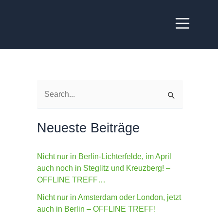
S
u
Neueste Beiträge
c
h
Nicht nur in Berlin-Lichterfelde, im April
e
auch noch in Steglitz und Kreuzberg! –
n
OFFLINE TREFF…
n
Nicht nur in Amsterdam oder London, jetzt
a
auch in Berlin – OFFLINE TREFF!